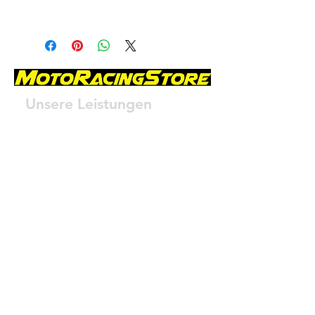
Unsere Leistungen
- Service
- Öl- und Bremsüberprüfung
- Reifenwechsel
- Batteriewechsel
- Verkauf und Handel
Öffnungszeiten
Fr.: 18:00 - 19:00 Uhr
Sa.: 9:00 - 12:00 Uhr
Auserhalb der Öffnungszeiten sind wir
für euch Telefonisch erreichbar !
Kontaktiere uns!