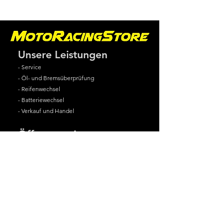
Unsere Leistungen
- Service
- Öl- und Bremsüberprüfung
- Reifenwechsel
- Batteriewechsel
- Verkauf und Handel
Öffnungszeiten
Fr.: 18:00 - 19:00 Uhr
Sa.: 9:00 - 12:00 Uhr
Auserhalb der Öffnungszeiten sind wir
für euch Telefonisch erreichbar !
Kontaktiere uns!
Linzerstraße 10