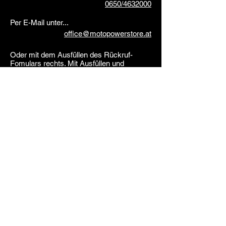
0650/4632000
Per E-Mail unter...
office@motopowerstore.at
Oder mit dem Ausfüllen des Rückruf-
Fomulars rechts. Mit Ausfüllen und
absenden stimmst du dabei unseren
Datenschutzbedingungen zu!
Vorname
Nachname
Email