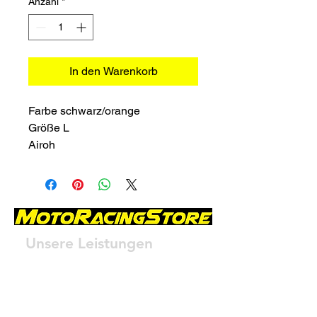
Anzahl
*
In den Warenkorb
Farbe schwarz/orange
Größe L
Airoh
Unsere Leistungen
- Service
- Öl- und Bremsüberprüfung
- Reifenwechsel
- Batteriewechsel