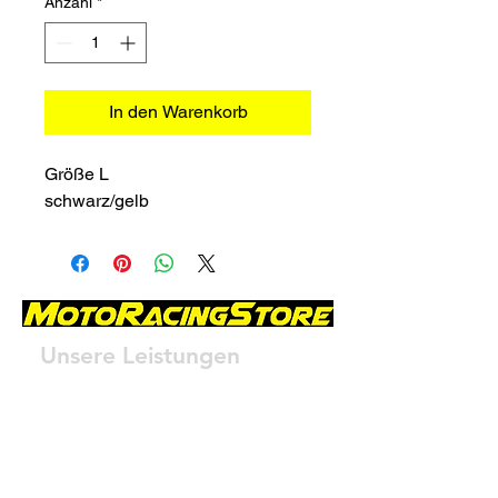
Anzahl
*
In den Warenkorb
Größe L
schwarz/gelb
Unsere Leistungen
- Service
- Öl- und Bremsüberprüfung
- Reifenwechsel
- Batteriewechsel
- Verkauf und Handel