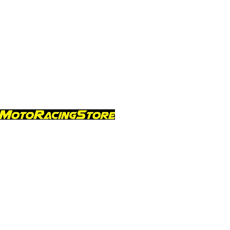
Linzerstraße 10
4582 Spital am Pyhrn
Tel.: +43 650 4632000
motoracingstore333@gmail.com