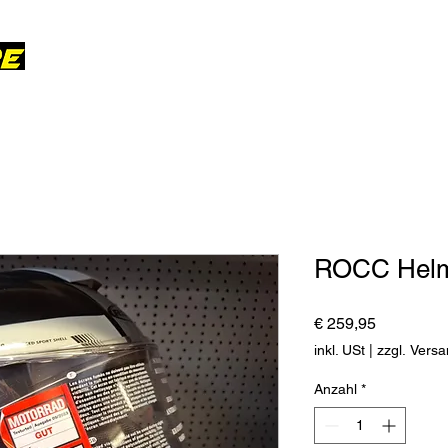
Home
Verkauf
ROCC Hel
Preis
€ 259,95
inkl. USt
|
zzgl. Vers
Anzahl
*