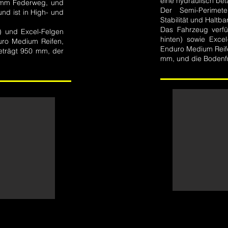
eine hydraulisch be
0 mm Federweg, und
Der Semi-Perimet
d ist in High- und
Stabilität und Haltba
Das Fahrzeug verf
 und Excel-Felgen
hinten) sowie Excel
nduro Medium Reifen,
Enduro Medium Reife
beträgt 950 mm, der
mm, und die Bodenfr