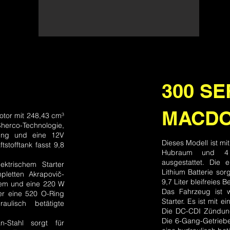
300 SE
MACDO
otor mit 248,43 cm³
co-Technologie,
tzung und eine 12V
Dieses Modell ist m
tstofftank fasst 9,8
Hubraum und 4 V
ausgestattet. Die 
ktrischem Starter
Lithium Batterie sorg
pletten Akrapovič-
9,7 Liter bleifreies 
tem und eine 220 W
Das Fahrzeug ist w
er eine 520 O-Ring
Starter. Es ist mit 
aulisch betätigte
Die DC-CDI Zündung
Die 6-Gang-Getriebe
-Stahl sorgt für